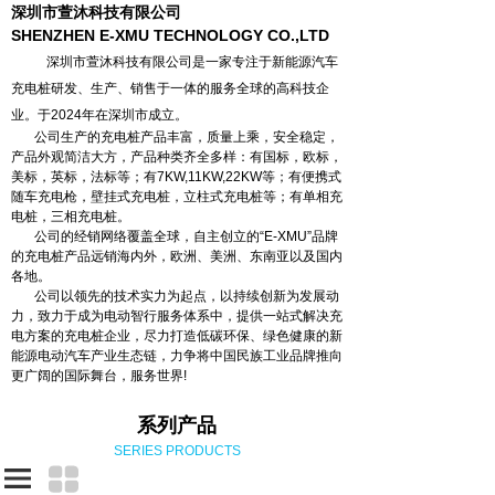
深圳市萱沐科技有限公司
SHENZHEN E-XMU TECHNOLOGY CO.,LTD
深圳市萱沐科技有限公司是一家专注于新能源汽车
充电桩研发、生产、销售于一体的服务全球的高科技企
业。于2024年在深圳市成立。
公司生产的充电桩产品丰富，质量上乘，安全稳定，
产品外观简洁大方，产品种类齐全多样：有国标，欧标，
美标，英标，法标等；有7KW,11KW,22KW等；有便携式
随车充电枪，壁挂式充电桩，立柱式充电桩等；有单相充
电桩，三相充电桩。
公司的经销网络覆盖全球，自主创立的“E-XMU”品牌
的充电桩产品远销海内外，欧洲、美洲、东南亚以及国内
各地。
公司以领先的技术实力为起点，以持续创新为发展动
力，致力于成为电动智行服务体系中，提供一站式解决充
电方案的充电桩企业，尽力打造低碳环保、绿色健康的新
能源电动汽车产业生态链，力争将中国民族工业品牌推向
更广阔的国际舞台，服务世界!
系列产品
SERIES PRODUCTS