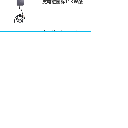
充电桩国标11KW壁挂式充电桩
充电桩欧标7KW便携式充电桩
新闻资讯
NEWS AND INFORMATION
11kW交流充电桩在-30℃极寒环境下，主控板上的晶振频偏会影响充电信号吗？
别被参数骗了！11KW交流充电桩的“三相电玄学”大起底。
2026-08-06
2026-08-06