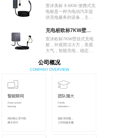
是交流充电桩里的快充能
萱沐美标 9.6KW 便携式充
手。
电桩是一种为电动汽车提
供充电服务的设备，主要
适用于美国市场，其采用
美标充电接口，方便在美
充电桩欧标7KW壁挂式充电桩
国及采用美标标准的地区
萱沐欧标7KW壁挂式充电
为电动汽车进行充电。
桩，外观简洁大方，美观
大气，智能充电，稳定安
全，采用欧标充电接口，
公司概况
适用于众多欧洲品牌及符
合欧标接口的电动汽车。
COMPANY OVERVIEW